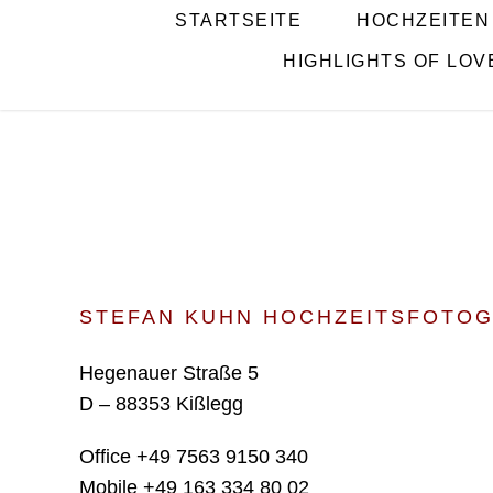
STARTSEITE
HOCHZEITEN
HIGHLIGHTS OF LOV
IMPRESSUM PROFESSIONELLER HOCHZEITSFOTOGRAF STEFAN KUH
STEFAN KUHN HOCHZEITSFOTOG
Hegenauer Straße 5
D – 88353 Kißlegg
Office
+49 7563 9150 340
Mobile
+49 163 334 80 02