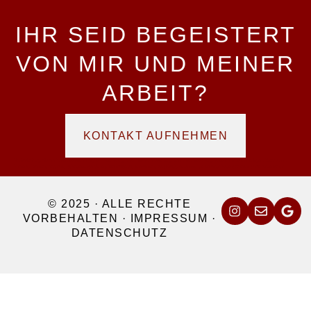
IHR SEID BEGEISTERT
VON MIR UND MEINER
ARBEIT?
KONTAKT AUFNEHMEN
Hochzeitsfotografie am Bodensee und im Allgäu – Euer Fotograf für Lindau, Ravensburg, Konstanz, Meersburg, Friedrichshafen, Überlingen, Kressbronn,
Bregenz, Wangen, Tettnang, Scheidegg, Sonthofen, Kleinwalsertal, Kreuzlingen, Rorschach, Arbon und die gesamte Bodenseeregion sowie angrenzende
Schweizer Städte wie Zürich, St. Gallen, Vaduz und Altstätten sowie in ganz Vorarlberg.
© 2025 · ALLE RECHTE
VORBEHALTEN ·
IMPRESSUM
·
DATENSCHUTZ