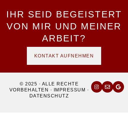
IHR SEID BEGEISTERT
VON MIR UND MEINER
ARBEIT?
KONTAKT AUFNEHMEN
Hochzeitsfotografie am Bodensee und im Allgäu – Euer Fotograf für Lindau, Ravensburg, Konstanz, Meersburg, Friedrichshafen, Überlingen, Kressbronn,
Bregenz, Wangen, Tettnang, Scheidegg, Sonthofen, Kleinwalsertal, Kreuzlingen, Rorschach, Arbon und die gesamte Bodenseeregion sowie angrenzende
Schweizer Städte wie Zürich, St. Gallen, Vaduz und Altstätten sowie in ganz Vorarlberg.
© 2025 · ALLE RECHTE
VORBEHALTEN ·
IMPRESSUM
·
DATENSCHUTZ