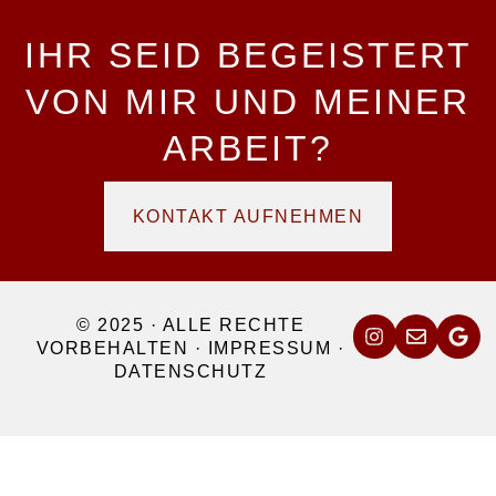
IHR SEID BEGEISTERT
VON MIR UND MEINER
ARBEIT?
KONTAKT AUFNEHMEN
Hochzeitsfotografie am Bodensee und im Allgäu – Euer Fotograf für Lindau, Ravensburg, Konstanz, Meersburg, Friedrichshafen, Überlingen, Kressbronn,
Bregenz, Wangen, Tettnang, Scheidegg, Sonthofen, Kleinwalsertal, Kreuzlingen, Rorschach, Arbon und die gesamte Bodenseeregion sowie angrenzende
Schweizer Städte wie Zürich, St. Gallen, Vaduz und Altstätten sowie in ganz Vorarlberg.
© 2025 · ALLE RECHTE
VORBEHALTEN ·
IMPRESSUM
·
DATENSCHUTZ