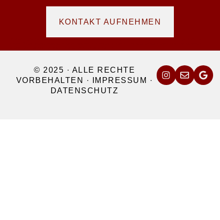
KONTAKT AUFNEHMEN
Hochzeitsfotografie am Bodensee und im Allgäu – Euer Fotograf für Lindau, Ravensburg, Konstanz, Meersburg, Friedrichshafen, Überlingen, Kressbronn,
Bregenz, Wangen, Tettnang, Scheidegg, Sonthofen, Kleinwalsertal, Kreuzlingen, Rorschach, Arbon und die gesamte Bodenseeregion sowie angrenzende
Schweizer Städte wie Zürich, St. Gallen, Vaduz und Altstätten sowie in ganz Vorarlberg.
© 2025 · ALLE RECHTE
VORBEHALTEN ·
IMPRESSUM
·
DATENSCHUTZ